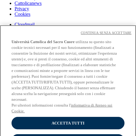
Cattolicanews
Privacy
Cookies
Cloudmail
Cloudmail iCatt
CONTINUA SENZA ACCETTARE
WiFi e Eduroam
Off-campus
Università Cattolica del Sacro Cuore
utilizza su questo sito
Intranet
cookie tecnici necessari per il suo funzionamento (finalizzati a
consentire la fruizione dei nostri servizi, ottimizzare l'esperienza
Biblioteca
utente) e, ove si presti il consenso, cookie ed altri strumenti di
Librerie
tracciamento e di profilazione (finalizzati a elaborare statistiche
Educatt
e comunicazioni mirate a proporre servizi in linea con le tue
Cv Online
preferenze). Puoi fornire/negare il consenso a tutti i cookie
Albo Fornitori
(ACCETTA TUTTI/RIFIUTA TUTTI), oppure personalizzare le
Bandi e gare
scelte (PERSONALIZZA). Chiudendo il banner senza effettuare
Verifica Certificati E Autocertificazioni
alcuna scelta la navigazione proseguirà solo con i cookie
necessari.
Seguici su:
Per ulteriori informazioni consulta l'
informativa di Ateneo sui
Seguici su Facebook
Cookie.
Seguici su Twitter
Seguici su Youtube
ACCETTA TUTTI
Seguici su Instagram
Seguici su Linkedin