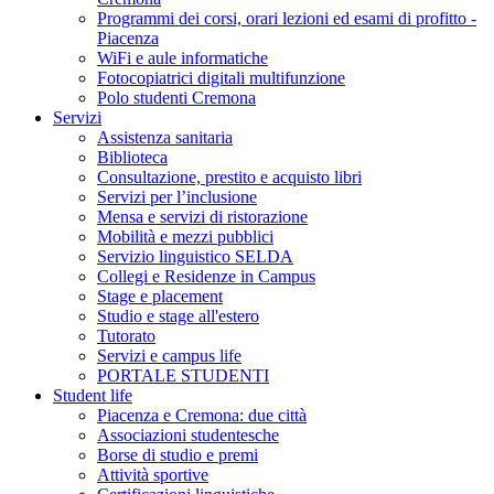
Programmi dei corsi, orari lezioni ed esami di profitto -
Piacenza
WiFi e aule informatiche
Fotocopiatrici digitali multifunzione
Polo studenti Cremona
Servizi
Assistenza sanitaria
Biblioteca
Consultazione, prestito e acquisto libri
Servizi per l’inclusione
Mensa e servizi di ristorazione
Mobilità e mezzi pubblici
Servizio linguistico SELDA
Collegi e Residenze in Campus
Stage e placement
Studio e stage all'estero
Tutorato
Servizi e campus life
PORTALE STUDENTI
Student life
Piacenza e Cremona: due città
Associazioni studentesche
Borse di studio e premi
Attività sportive