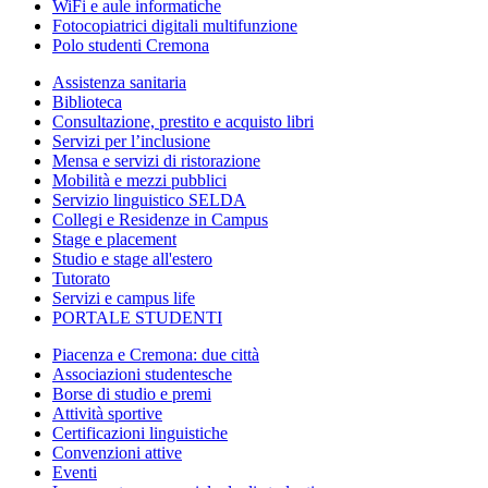
WiFi e aule informatiche
Fotocopiatrici digitali multifunzione
Polo studenti Cremona
Assistenza sanitaria
Biblioteca
Consultazione, prestito e acquisto libri
Servizi per l’inclusione
Mensa e servizi di ristorazione
Mobilità e mezzi pubblici
Servizio linguistico SELDA
Collegi e Residenze in Campus
Stage e placement
Studio e stage all'estero
Tutorato
Servizi e campus life
PORTALE STUDENTI
Piacenza e Cremona: due città
Associazioni studentesche
Borse di studio e premi
Attività sportive
Certificazioni linguistiche
Convenzioni attive
Eventi