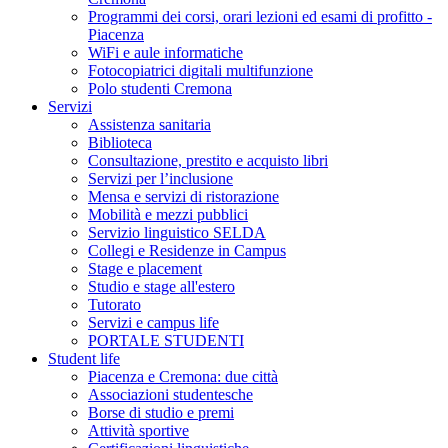
Programmi dei corsi, orari lezioni ed esami di profitto -
Piacenza
WiFi e aule informatiche
Fotocopiatrici digitali multifunzione
Polo studenti Cremona
Servizi
Assistenza sanitaria
Biblioteca
Consultazione, prestito e acquisto libri
Servizi per l’inclusione
Mensa e servizi di ristorazione
Mobilità e mezzi pubblici
Servizio linguistico SELDA
Collegi e Residenze in Campus
Stage e placement
Studio e stage all'estero
Tutorato
Servizi e campus life
PORTALE STUDENTI
Student life
Piacenza e Cremona: due città
Associazioni studentesche
Borse di studio e premi
Attività sportive