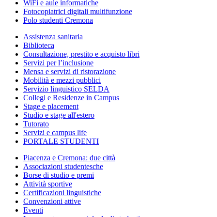
WiFi e aule informatiche
Fotocopiatrici digitali multifunzione
Polo studenti Cremona
Assistenza sanitaria
Biblioteca
Consultazione, prestito e acquisto libri
Servizi per l’inclusione
Mensa e servizi di ristorazione
Mobilità e mezzi pubblici
Servizio linguistico SELDA
Collegi e Residenze in Campus
Stage e placement
Studio e stage all'estero
Tutorato
Servizi e campus life
PORTALE STUDENTI
Piacenza e Cremona: due città
Associazioni studentesche
Borse di studio e premi
Attività sportive
Certificazioni linguistiche
Convenzioni attive
Eventi