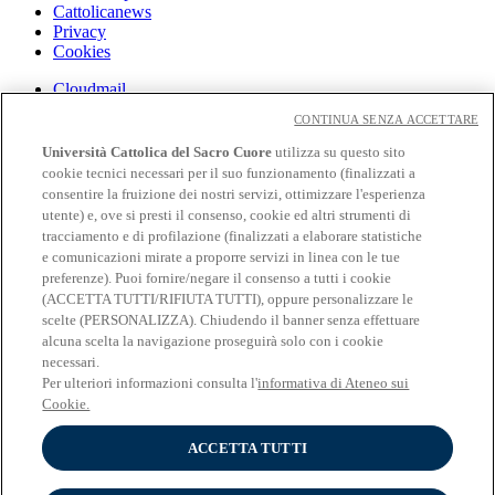
Cattolicanews
Privacy
Cookies
Cloudmail
Cloudmail iCatt
CONTINUA SENZA ACCETTARE
WiFi e Eduroam
Off-campus
Università Cattolica del Sacro Cuore
utilizza su questo sito
Intranet
cookie tecnici necessari per il suo funzionamento (finalizzati a
consentire la fruizione dei nostri servizi, ottimizzare l'esperienza
Biblioteca
utente) e, ove si presti il consenso, cookie ed altri strumenti di
Librerie
tracciamento e di profilazione (finalizzati a elaborare statistiche
Educatt
e comunicazioni mirate a proporre servizi in linea con le tue
Cv Online
preferenze). Puoi fornire/negare il consenso a tutti i cookie
Albo Fornitori
(ACCETTA TUTTI/RIFIUTA TUTTI), oppure personalizzare le
Bandi e gare
scelte (PERSONALIZZA). Chiudendo il banner senza effettuare
Verifica Certificati E Autocertificazioni
alcuna scelta la navigazione proseguirà solo con i cookie
necessari.
Seguici su:
Per ulteriori informazioni consulta l'
informativa di Ateneo sui
Seguici su Facebook
Cookie.
Seguici su Twitter
Seguici su Youtube
ACCETTA TUTTI
Seguici su Instagram
Seguici su Linkedin