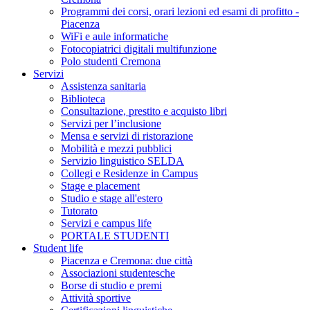
Programmi dei corsi, orari lezioni ed esami di profitto -
Piacenza
WiFi e aule informatiche
Fotocopiatrici digitali multifunzione
Polo studenti Cremona
Servizi
Assistenza sanitaria
Biblioteca
Consultazione, prestito e acquisto libri
Servizi per l’inclusione
Mensa e servizi di ristorazione
Mobilità e mezzi pubblici
Servizio linguistico SELDA
Collegi e Residenze in Campus
Stage e placement
Studio e stage all'estero
Tutorato
Servizi e campus life
PORTALE STUDENTI
Student life
Piacenza e Cremona: due città
Associazioni studentesche
Borse di studio e premi
Attività sportive