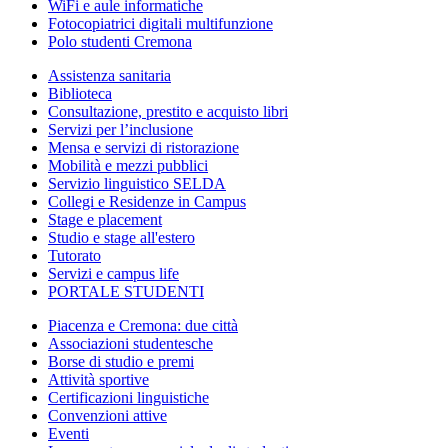
WiFi e aule informatiche
Fotocopiatrici digitali multifunzione
Polo studenti Cremona
Assistenza sanitaria
Biblioteca
Consultazione, prestito e acquisto libri
Servizi per l’inclusione
Mensa e servizi di ristorazione
Mobilità e mezzi pubblici
Servizio linguistico SELDA
Collegi e Residenze in Campus
Stage e placement
Studio e stage all'estero
Tutorato
Servizi e campus life
PORTALE STUDENTI
Piacenza e Cremona: due città
Associazioni studentesche
Borse di studio e premi
Attività sportive
Certificazioni linguistiche
Convenzioni attive
Eventi