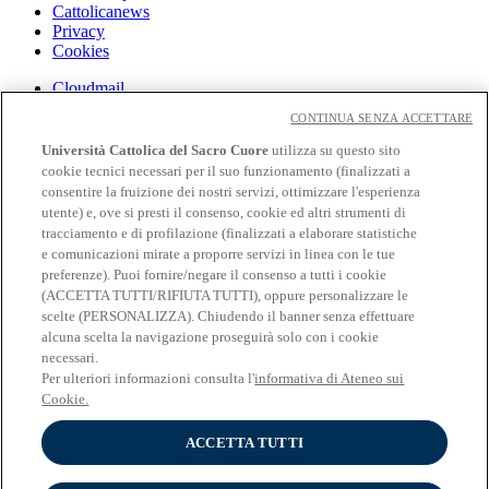
Cattolicanews
Privacy
Cookies
Cloudmail
Cloudmail iCatt
CONTINUA SENZA ACCETTARE
WiFi e Eduroam
Off-campus
Università Cattolica del Sacro Cuore
utilizza su questo sito
Intranet
cookie tecnici necessari per il suo funzionamento (finalizzati a
consentire la fruizione dei nostri servizi, ottimizzare l'esperienza
Biblioteca
utente) e, ove si presti il consenso, cookie ed altri strumenti di
Librerie
tracciamento e di profilazione (finalizzati a elaborare statistiche
Educatt
e comunicazioni mirate a proporre servizi in linea con le tue
Cv Online
preferenze). Puoi fornire/negare il consenso a tutti i cookie
Albo Fornitori
(ACCETTA TUTTI/RIFIUTA TUTTI), oppure personalizzare le
Bandi e gare
scelte (PERSONALIZZA). Chiudendo il banner senza effettuare
Verifica Certificati E Autocertificazioni
alcuna scelta la navigazione proseguirà solo con i cookie
necessari.
Seguici su:
Per ulteriori informazioni consulta l'
informativa di Ateneo sui
Seguici su Facebook
Cookie.
Seguici su Twitter
Seguici su Youtube
ACCETTA TUTTI
Seguici su Instagram
Seguici su Linkedin