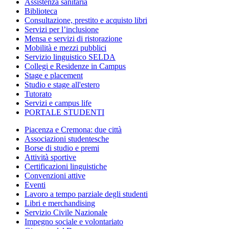
Assistenza sanitaria
Biblioteca
Consultazione, prestito e acquisto libri
Servizi per l’inclusione
Mensa e servizi di ristorazione
Mobilità e mezzi pubblici
Servizio linguistico SELDA
Collegi e Residenze in Campus
Stage e placement
Studio e stage all'estero
Tutorato
Servizi e campus life
PORTALE STUDENTI
Piacenza e Cremona: due città
Associazioni studentesche
Borse di studio e premi
Attività sportive
Certificazioni linguistiche
Convenzioni attive
Eventi
Lavoro a tempo parziale degli studenti
Libri e merchandising
Servizio Civile Nazionale
Impegno sociale e volontariato