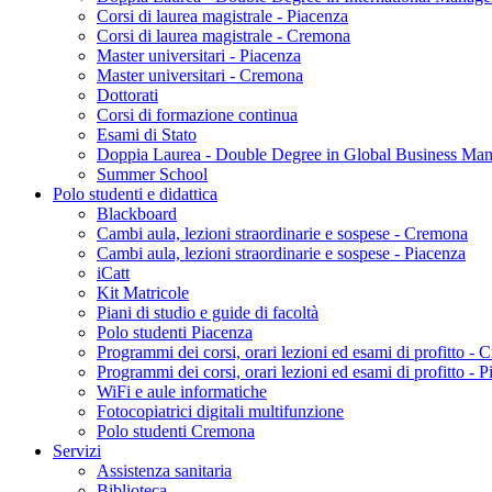
Corsi di laurea magistrale - Piacenza
Corsi di laurea magistrale - Cremona
Master universitari - Piacenza
Master universitari - Cremona
Dottorati
Corsi di formazione continua
Esami di Stato
Doppia Laurea - Double Degree in Global Business Ma
Summer School
Polo studenti e didattica
Blackboard
Cambi aula, lezioni straordinarie e sospese - Cremona
Cambi aula, lezioni straordinarie e sospese - Piacenza
iCatt
Kit Matricole
Piani di studio e guide di facoltà
Polo studenti Piacenza
Programmi dei corsi, orari lezioni ed esami di profitto -
Programmi dei corsi, orari lezioni ed esami di profitto - 
WiFi e aule informatiche
Fotocopiatrici digitali multifunzione
Polo studenti Cremona
Servizi
Assistenza sanitaria
Biblioteca