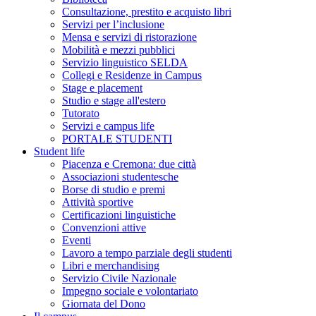
Consultazione, prestito e acquisto libri
Servizi per l’inclusione
Mensa e servizi di ristorazione
Mobilità e mezzi pubblici
Servizio linguistico SELDA
Collegi e Residenze in Campus
Stage e placement
Studio e stage all'estero
Tutorato
Servizi e campus life
PORTALE STUDENTI
Student life
Piacenza e Cremona: due città
Associazioni studentesche
Borse di studio e premi
Attività sportive
Certificazioni linguistiche
Convenzioni attive
Eventi
Lavoro a tempo parziale degli studenti
Libri e merchandising
Servizio Civile Nazionale
Impegno sociale e volontariato
Giornata del Dono