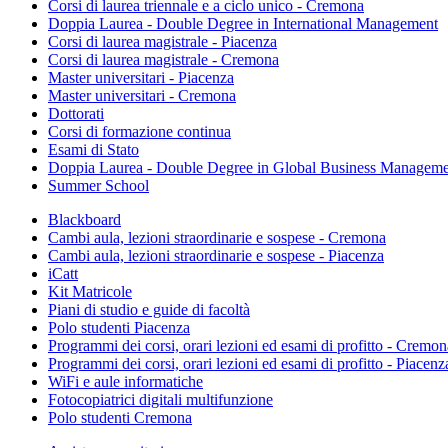
Corsi di laurea triennale e a ciclo unico - Cremona
Doppia Laurea - Double Degree in International Management
Corsi di laurea magistrale - Piacenza
Corsi di laurea magistrale - Cremona
Master universitari - Piacenza
Master universitari - Cremona
Dottorati
Corsi di formazione continua
Esami di Stato
Doppia Laurea - Double Degree in Global Business Manageme
Summer School
Blackboard
Cambi aula, lezioni straordinarie e sospese - Cremona
Cambi aula, lezioni straordinarie e sospese - Piacenza
iCatt
Kit Matricole
Piani di studio e guide di facoltà
Polo studenti Piacenza
Programmi dei corsi, orari lezioni ed esami di profitto - Cremon
Programmi dei corsi, orari lezioni ed esami di profitto - Piacenz
WiFi e aule informatiche
Fotocopiatrici digitali multifunzione
Polo studenti Cremona