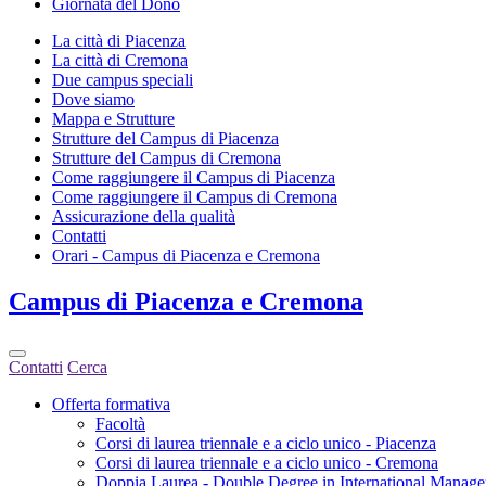
Giornata del Dono
La città di Piacenza
La città di Cremona
Due campus speciali
Dove siamo
Mappa e Strutture
Strutture del Campus di Piacenza
Strutture del Campus di Cremona
Come raggiungere il Campus di Piacenza
Come raggiungere il Campus di Cremona
Assicurazione della qualità
Contatti
Orari - Campus di Piacenza e Cremona
Campus
di Piacenza e Cremona
Contatti
Cerca
Offerta formativa
Facoltà
Corsi di laurea triennale e a ciclo unico - Piacenza
Corsi di laurea triennale e a ciclo unico - Cremona
Doppia Laurea - Double Degree in International Manag