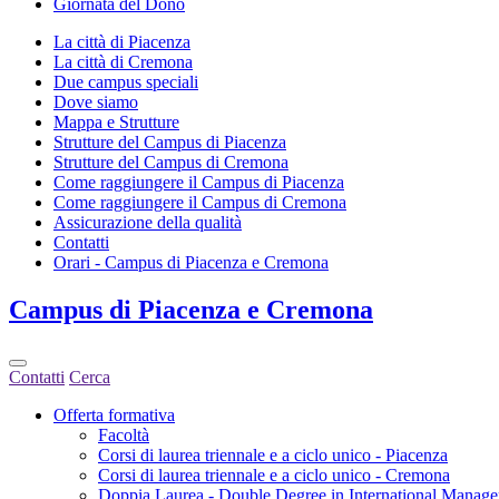
Giornata del Dono
La città di Piacenza
La città di Cremona
Due campus speciali
Dove siamo
Mappa e Strutture
Strutture del Campus di Piacenza
Strutture del Campus di Cremona
Come raggiungere il Campus di Piacenza
Come raggiungere il Campus di Cremona
Assicurazione della qualità
Contatti
Orari - Campus di Piacenza e Cremona
Campus
di Piacenza e Cremona
Contatti
Cerca
Offerta formativa
Facoltà
Corsi di laurea triennale e a ciclo unico - Piacenza
Corsi di laurea triennale e a ciclo unico - Cremona
Doppia Laurea - Double Degree in International Manag