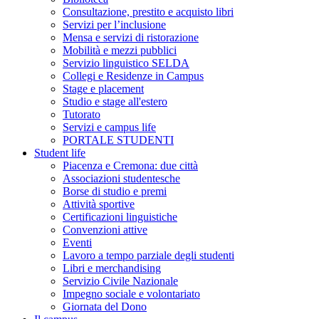
Consultazione, prestito e acquisto libri
Servizi per l’inclusione
Mensa e servizi di ristorazione
Mobilità e mezzi pubblici
Servizio linguistico SELDA
Collegi e Residenze in Campus
Stage e placement
Studio e stage all'estero
Tutorato
Servizi e campus life
PORTALE STUDENTI
Student life
Piacenza e Cremona: due città
Associazioni studentesche
Borse di studio e premi
Attività sportive
Certificazioni linguistiche
Convenzioni attive
Eventi
Lavoro a tempo parziale degli studenti
Libri e merchandising
Servizio Civile Nazionale
Impegno sociale e volontariato
Giornata del Dono