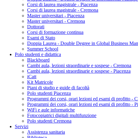
Corsi di laurea magistrale - Piacenza
Corsi di laurea magistrale - Cremona
Master universitari - Piacenza
Master universitari - Cremona
Dottorati
Corsi di formazione continua
Esami di Stato
Doppia Laurea - Double Degree in Global Business Ma
Summer School
Polo studenti e didattica
Blackboard
Cambi aula, lezioni straordinarie e sospese - Cremona
Cambi aula, lezioni straordinarie e sospese - Piacenza
iCatt
Kit Matricole
Piani di studio e guide di facoltà
Polo studenti Piacenza
Programmi dei corsi, orari lezioni ed esami di profitto -
Programmi dei corsi, orari lezioni ed esami di profitto - 
WiFi e aule informatiche
Fotocopiatrici digitali multifunzione
Polo studenti Cremona
Servizi
Assistenza sanitaria
Biblioteca