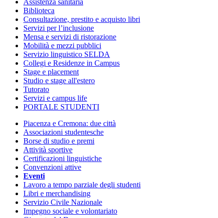
Assistenza sanitaria
Biblioteca
Consultazione, prestito e acquisto libri
Servizi per l’inclusione
Mensa e servizi di ristorazione
Mobilità e mezzi pubblici
Servizio linguistico SELDA
Collegi e Residenze in Campus
Stage e placement
Studio e stage all'estero
Tutorato
Servizi e campus life
PORTALE STUDENTI
Piacenza e Cremona: due città
Associazioni studentesche
Borse di studio e premi
Attività sportive
Certificazioni linguistiche
Convenzioni attive
Eventi
Lavoro a tempo parziale degli studenti
Libri e merchandising
Servizio Civile Nazionale
Impegno sociale e volontariato