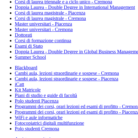
Corsi di laurea triennale e a ciclo unico - Cremona
Doppia Laurea - Double Degree in International Management
Corsi di laurea magistrale - Piacenza
Corsi di laurea magistrale - Cremona
Master universitari - Piacenza
Master universitari - Cremona
Dottorati
Corsi di formazione continua
Esami di Stato
Doppia Laurea - Double Degree in Global Business Manageme
Summer School
Blackboard
Cambi aula, lezioni straordinarie e sospese - Cremona
Cambi aula, lezioni straordinarie e sospese - Piacenza
iCatt
Kit Matricole
Piani di studio e guide di facoltà
Polo studenti Piacenza
Programmi dei corsi, orari lezioni ed esami di profitto - Cremon
Programmi dei corsi, orari lezioni ed esami di profitto - Piacenz
WiFi e aule informatiche
Fotocopiatrici digitali multifunzione
Polo studenti Cremona