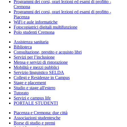
Programmi dei corsi, orari lezioni ed esami di profitto -
Cremona
Programmi dei corsi, orari lezioni ed esami di profitto -
Piacenza
WiFi e aule informatiche
Fotocopiatrici digitali multifunzione
Polo studenti Cremona
Assistenza sanitaria
Biblioteca
Consultazione, prestito e acquisto libri
Servizi per l’inclusione
Mensa e servizi di ristorazione
Mobilità e mezzi pubblici
Servizio linguistico SELDA
Collegi e Residenze in Campus
Stage e placement
Studio e stage all'estero
Tutorato
Servizi e campus life
PORTALE STUDENTI
Piacenza e Cremona: due città
Associazioni studentesche
Borse di studio e premi