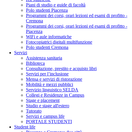
Piani di studio e guide di facoltà
Polo studenti Piacenza
Programmi dei corsi, orari lezioni ed esami di profitto -
Cremona
Programmi dei corsi, orari lezioni ed esami di profitto -
Piacenza
WiFi e aule informatiche
Fotocopiatrici digitali multifunzione
Polo studenti Cremona
Servizi
Assistenza sanitaria
Biblioteca
Consultazione, prestito e acquisto libri
Servizi per l’inclusione
Mensa e servizi di ristorazione
Mobilità e mezzi pubblici
Servizio linguistico SELDA
Collegi e Residenze in Campus
Stage e placement
Studio e stage all'estero
Tutorato
Servizi e campus life
PORTALE STUDENTI
Student life