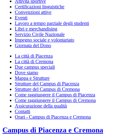
Attività sportive
Certificazioni linguistiche
Convenzioni attive
Eventi
Lavoro a tempo parziale degli studenti
Libri e merchandising
Servizio Civile Nazionale
Impegno sociale e volontariato
Giornata del Dono
La città di Piacenza
La città di Cremona
Due campus speciali
Dove siamo
Mappa e Strutture
Strutture del Campus di Piacenza
Strutture del Campus di Cremona
Come raggiungere il Campus di Piacenza
Come raggiungere il Campus di Cremona
Assicurazione della qualità
Contatti
Orari - Campus di Piacenza e Cremona
Campus
di Piacenza e Cremona