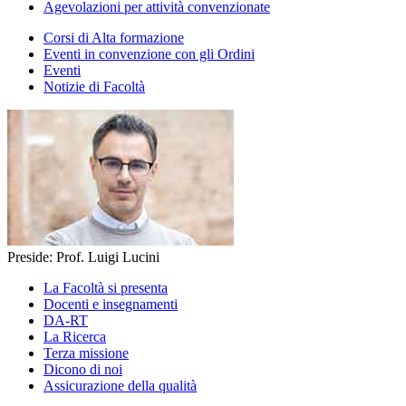
Agevolazioni per attività convenzionate
Corsi di Alta formazione
Eventi in convenzione con gli Ordini
Eventi
Notizie di Facoltà
Preside: Prof. Luigi Lucini
La Facoltà si presenta
Docenti e insegnamenti
DA-RT
La Ricerca
Terza missione
Dicono di noi
Assicurazione della qualità