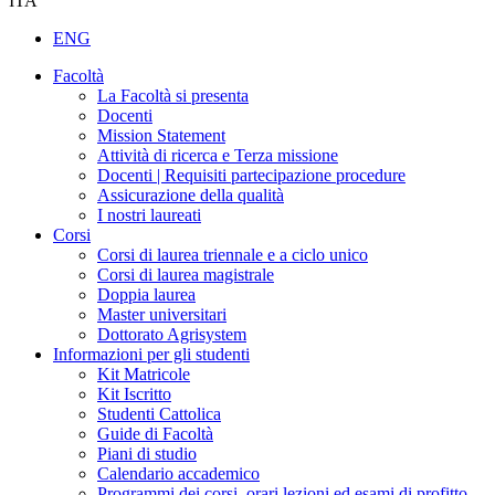
ITA
ENG
Facoltà
La Facoltà si presenta
Docenti
Mission Statement
Attività di ricerca e Terza missione
Docenti | Requisiti partecipazione procedure
Assicurazione della qualità
I nostri laureati
Corsi
Corsi di laurea triennale e a ciclo unico
Corsi di laurea magistrale
Doppia laurea
Master universitari
Dottorato Agrisystem
Informazioni per gli studenti
Kit Matricole
Kit Iscritto
Studenti Cattolica
Guide di Facoltà
Piani di studio
Calendario accademico
Programmi dei corsi, orari lezioni ed esami di profitto