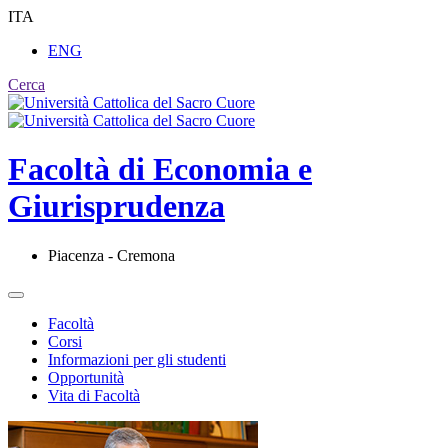
ITA
ENG
Cerca
Facoltà di
Economia e
Giurisprudenza
Piacenza - Cremona
Facoltà
Corsi
Informazioni per gli studenti
Opportunità
Vita di Facoltà