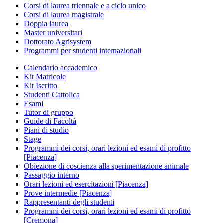
Corsi di laurea triennale e a ciclo unico
Corsi di laurea magistrale
Doppia laurea
Master universitari
Dottorato Agrisystem
Programmi per studenti internazionali
Calendario accademico
Kit Matricole
Kit Iscritto
Studenti Cattolica
Esami
Tutor di gruppo
Guide di Facoltà
Piani di studio
Stage
Programmi dei corsi, orari lezioni ed esami di profitto
[Piacenza]
Obiezione di coscienza alla sperimentazione animale
Passaggio interno
Orari lezioni ed esercitazioni [Piacenza]
Prove intermedie [Piacenza]
Rappresentanti degli studenti
Programmi dei corsi, orari lezioni ed esami di profitto
[Cremona]