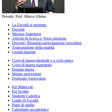
Preside: Prof. Marco Allena
La Facoltà si presenta
Docenti
Mission Statement
Attività di ricerca e Terza missione
Docenti | Requisiti partecipazione procedure
Assicurazione della qualità
I nostri laureati
Corsi di laurea triennale e a ciclo unico
Corsi di laurea magistrale
Doppia laurea
Master universitari
Dottorato Agrisystem
Kit Matricole
Kit Iscritto
Studenti Cattolica
Guide di Facoltà
Piani di studio
Calendario accademico