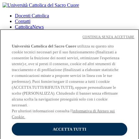
Docenti Cattolica
Contatti
CattolicaNews
Privacy
CONTINUA SENZA ACCETTARE
Cookies
Università Cattolica del Sacro Cuore
utilizza su questo sito
CloudMail
cookie tecnici necessari per il suo funzionamento (finalizzati a
CloudMail iCatt
consentire la fruizione dei nostri servizi, ottimizzare l'esperienza
utente) e, ove si presti il consenso, cookie ed altri strumenti di
Seguici su:
tracciamento e di profilazione (finalizzati a elaborare statistiche
Facebook
e comunicazioni mirate a proporre servizi in linea con le tue
Twitter
preferenze). Puoi fornire/negare il consenso a tutti i cookie
Instagram
(ACCETTA TUTTI/RIFIUTA TUTTI), oppure personalizzare le
Linkedin
scelte (PERSONALIZZA). Chiudendo il banner senza effettuare
YouTube
alcuna scelta la navigazione proseguirà solo con i cookie
necessari.
UNIVERSITÀ CATTOLICA
Per ulteriori informazioni consulta l'
informativa di Ateneo sui
del Sacro Cuore
Cookie.
LARGO A. GEMELLI, 1 - 20123 Milano
ACCETTA TUTTI
C.F. & P.IVA 02133120150
COPYRIGHT ©2009-2018 - UNIVERSITÀ CATTOLICA DEL SACRO CUORE