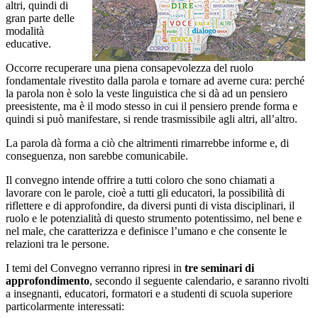
altri, quindi di
gran parte delle
modalità
educative.
Occorre recuperare una piena consapevolezza del ruolo
fondamentale rivestito dalla parola e tornare ad averne cura: perché
la parola non è solo la veste linguistica che si dà ad un pensiero
preesistente, ma è il modo stesso in cui il pensiero prende forma e
quindi si può manifestare, si rende trasmissibile agli altri, all’altro.
La parola dà forma a ciò che altrimenti rimarrebbe informe e, di
conseguenza, non sarebbe comunicabile.
Il convegno intende offrire a tutti coloro che sono chiamati a
lavorare con le parole, cioè a tutti gli educatori, la possibilità di
riflettere e di approfondire, da diversi punti di vista disciplinari, il
ruolo e le potenzialità di questo strumento potentissimo, nel bene e
nel male, che caratterizza e definisce l’umano e che consente le
relazioni tra le persone.
I temi del Convegno verranno ripresi in
tre seminari di
approfondimento
, secondo il seguente calendario, e saranno rivolti
a insegnanti, educatori, formatori e a studenti di scuola superiore
particolarmente interessati: