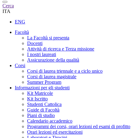
Cerca
ITA
ENG
Facoltà
La Facoltà si presenta
Docenti
Attività di ricerca e Terza missione
I nostri laureati
Assicurazione della qualità
Corsi
Corsi di laurea triennale e a ciclo unico
Corsi di laurea magistrale
Summer Program
Informazioni per gli studenti
Kit Matricole
Kit Iscritto
Studenti Cattolica
Guide di Facoltà
Piani di studio
Calendario accademico
Programmi dei corsi, orari lezioni ed esami di profitto
Orari lezioni ed esercitazioni
Laboratori e Tirocini