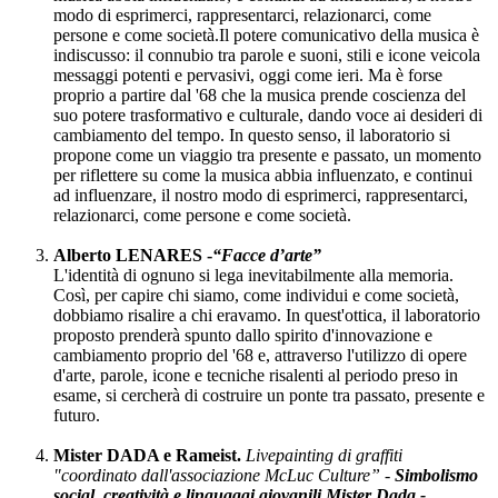
modo di esprimerci, rappresentarci, relazionarci, come
persone e come società.Il potere comunicativo della musica è
indiscusso: il connubio tra parole e suoni, stili e icone veicola
messaggi potenti e pervasivi, oggi come ieri. Ma è forse
proprio a partire dal '68 che la musica prende coscienza del
suo potere trasformativo e culturale, dando voce ai desideri di
cambiamento del tempo. In questo senso, il laboratorio si
propone come un viaggio tra presente e passato, un momento
per riflettere su come la musica abbia influenzato, e continui
ad influenzare, il nostro modo di esprimerci, rappresentarci,
relazionarci, come persone e come società.
Alberto LENARES -
“Facce d’arte”
L'identità di ognuno si lega inevitabilmente alla memoria.
Così, per capire chi siamo, come individui e come società,
dobbiamo risalire a chi eravamo. In quest'ottica, il laboratorio
proposto prenderà spunto dallo spirito d'innovazione e
cambiamento proprio del '68 e, attraverso l'utilizzo di opere
d'arte, parole, icone e tecniche risalenti al periodo preso in
esame, si cercherà di costruire un ponte tra passato, presente e
futuro.
Mister DADA e Rameist.
Livepainting di graffiti
"coordinato dall'associazione McLuc Culture” -
Simbolismo
social, creatività e linguaggi giovanili
Mister Dada -