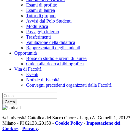
Esami di profitto
Esami di laurea
Tutor di gruppo
Avvisi dal Polo Studenti
Modulistica
Passaggio interno
Trasferimenti
Valutazione della didattica
Rappresentanti degli studenti
Opportunità
Borse di studio e premi di laurea
Guida alla ricerca bibliografica
Vita di Facoltà
Eventi
Notizie di Facoltà
Convegni precedenti organizzati dalla Facoltà
Cerca
© Università Cattolica del Sacro Cuore - Largo A. Gemelli 1, 20123
Milano - PI 02133120150 -
Cookie Policy
-
Impostazione dei
Cookies
-
Privacy
.