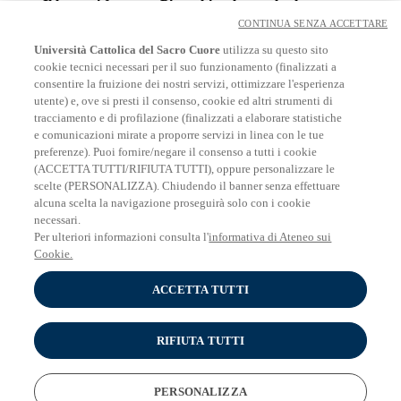
CONTINUA SENZA ACCETTARE
Il legno si fa carne. Pinocchio e le parole che nutrono
Pierpaolo Triani
Università Cattolica del Sacro Cuore
utilizza su questo sito
Dare la parola, custodire le parole: l’impegno educativo
cookie tecnici necessari per il suo funzionamento (finalizzati a
tra alfabetizzazione culturale e promozione del dialogo
consentire la fruizione dei nostri servizi, ottimizzare l'esperienza
Pier Marco Aroldi
utente) e, ove si presti il consenso, cookie ed altri strumenti di
Scambiare parole. La natura socio-poietica della
tracciamento e di profilazione (finalizzati a elaborare statistiche
conversazione
e comunicazioni mirate a proporre servizi in linea con le tue
Elena Colombetti
preferenze). Puoi fornire/negare il consenso a tutti i cookie
L’io narrabile: parola e identità
(ACCETTA TUTTI/RIFIUTA TUTTI), oppure personalizzare le
scelte (PERSONALIZZA). Chiudendo il banner senza effettuare
Ore 11.15 Pausa caffè
alcuna scelta la navigazione proseguirà solo con i cookie
Ore 11.45 Seconda sessione
- LA PAROLA NELLE
necessari.
PROFESSIONI DELLA PERSONA
Per ulteriori informazioni consulta l'
informativa di Ateneo sui
Coordina Daniele Bruzzone
Cookie.
Tavola rotonda
ACCETTA TUTTI
Partecipano Carla Chiappini, Franco Taverna, Emanuele
Guagnini
RIFIUTA TUTTI
La parola di chi non ha voce
Ore 14.30-17.30
PERSONALIZZA