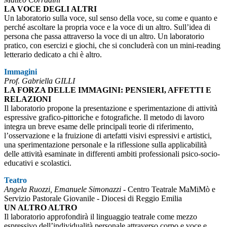
LA VOCE DEGLI ALTRI
Un laboratorio sulla voce, sul senso della voce, su come e quanto e
perché ascoltare la propria voce e la voce di un altro. Sull’idea di
persona che passa attraverso la voce di un altro. Un laboratorio
pratico, con esercizi e giochi, che si concluderà con un mini-reading
letterario dedicato a chi è altro.
Immagini
Prof. Gabriella GILLI
LA FORZA DELLE IMMAGINI: PENSIERI, AFFETTI E
RELAZIONI
Il laboratorio propone la presentazione e sperimentazione di attività
espressive grafico-pittoriche e fotografiche. Il metodo di lavoro
integra un breve esame delle principali teorie di riferimento,
l’osservazione e la fruizione di artefatti visivi espressivi e artistici,
una sperimentazione personale e la riflessione sulla applicabilità
delle attività esaminate in differenti ambiti professionali psico-socio-
educativi e scolastici.
Teatro
Angela Ruozzi, Emanuele Simonazzi
- Centro Teatrale MaMiMò e
Servizio Pastorale Giovanile - Diocesi di Reggio Emilia
UN ALTRO ALTRO
Il laboratorio approfondirà il linguaggio teatrale come mezzo
espressivo dell’individualità personale attraverso corpo e voce e