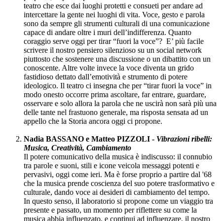
teatro che esce dai luoghi protetti e consueti per andare ad
intercettare la gente nei luoghi di vita. Voce, gesto e parola
sono da sempre gli strumenti culturali di una comunicazione
capace di andare oltre i muri dell’indifferenza. Quanto
coraggio serve oggi per tirar “fuori la voce”? E’ più facile
scrivere il nostro pensiero silenzioso su un social network
piuttosto che sostenere una discussione o un dibattito con un
conoscente. Altre volte invece la voce diventa un grido
fastidioso dettato dall’emotività e strumento di potere
ideologico. Il teatro ci insegna che per “tirar fuori la voce” in
modo onesto occorre prima ascoltare, far entrare, guardare,
osservare e solo allora la parola che ne uscirà non sarà più una
delle tante nel frastuono generale, ma risposta sensata ad un
appello che la Storia ancora oggi ci propone.
Nadia BASSANO e Matteo PIZZOLI -
Vibrazioni ribelli:
Musica, Creatività, Cambiamento
Il potere comunicativo della musica è indiscusso: il connubio
tra parole e suoni, stili e icone veicola messaggi potenti e
pervasivi, oggi come ieri. Ma è forse proprio a partire dal '68
che la musica prende coscienza del suo potere trasformativo e
culturale, dando voce ai desideri di cambiamento del tempo.
In questo senso, il laboratorio si propone come un viaggio tra
presente e passato, un momento per riflettere su come la
musica abbia influenzato, e continui ad influenzare, il nostro