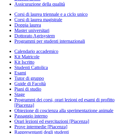
Assicurazione della qualità
Corsi di laurea triennale e a ciclo unico
Corsi di laurea magistrale
Doppia laurea
Master universitari
Dottorato Agrisystem
Programmi per studenti internazionali
Calendario accademico
Kit Matricole
Kit Iscritto
Studenti Cattolica
Esami
Tutor di gruppo
Guide di Facoltà
Piani di studio
Stage
Programmi dei corsi, orari lezioni ed esami di profitto
[Piacenza]
Obiezione di coscienza alla sperimentazione animale
Passaggio interno
Orari lezioni ed esercitazioni [Piacenza]
Prove intermedie [Piacenza]
Rappresentanti degli studenti