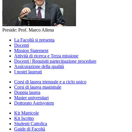
Preside: Prof. Marco Allena
La Facoltà si presenta
Docenti
Mission Statement
Attività di ricerca e Terza missione
Docenti | Requisiti partecipazione procedure
Assicurazione della qualità
I nostri laureati
Corsi di laurea triennale e a ciclo unico
Corsi di laurea magistrale
Doppia laurea
Master universitari
Dottorato Agrisystem
Kit Matricole
Kit Iscritto
Studenti Cattolica
Guide di Facoltà