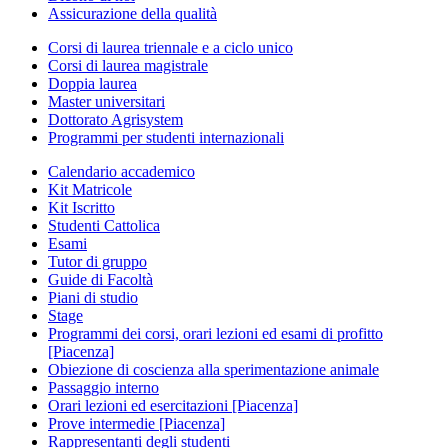
Assicurazione della qualità
Corsi di laurea triennale e a ciclo unico
Corsi di laurea magistrale
Doppia laurea
Master universitari
Dottorato Agrisystem
Programmi per studenti internazionali
Calendario accademico
Kit Matricole
Kit Iscritto
Studenti Cattolica
Esami
Tutor di gruppo
Guide di Facoltà
Piani di studio
Stage
Programmi dei corsi, orari lezioni ed esami di profitto
[Piacenza]
Obiezione di coscienza alla sperimentazione animale
Passaggio interno
Orari lezioni ed esercitazioni [Piacenza]
Prove intermedie [Piacenza]
Rappresentanti degli studenti