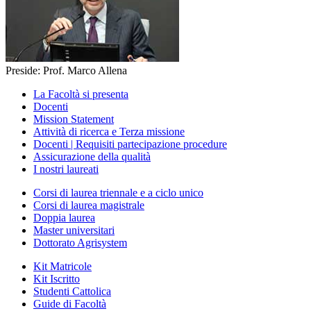
Preside: Prof. Marco Allena
La Facoltà si presenta
Docenti
Mission Statement
Attività di ricerca e Terza missione
Docenti | Requisiti partecipazione procedure
Assicurazione della qualità
I nostri laureati
Corsi di laurea triennale e a ciclo unico
Corsi di laurea magistrale
Doppia laurea
Master universitari
Dottorato Agrisystem
Kit Matricole
Kit Iscritto
Studenti Cattolica
Guide di Facoltà