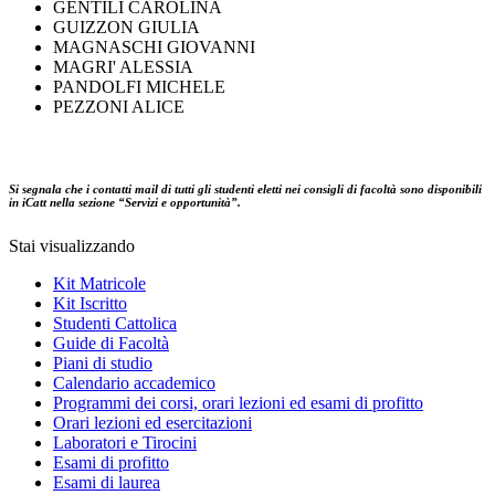
GENTILI CAROLINA
GUIZZON GIULIA
MAGNASCHI GIOVANNI
MAGRI' ALESSIA
PANDOLFI MICHELE
PEZZONI ALICE
Si segnala che i contatti mail di tutti gli studenti eletti nei consigli di facoltà sono disponibili
in iCatt nella sezione “Servizi e opportunità”.
Stai visualizzando
Kit Matricole
Kit Iscritto
Studenti Cattolica
Guide di Facoltà
Piani di studio
Calendario accademico
Programmi dei corsi, orari lezioni ed esami di profitto
Orari lezioni ed esercitazioni
Laboratori e Tirocini
Esami di profitto
Esami di laurea