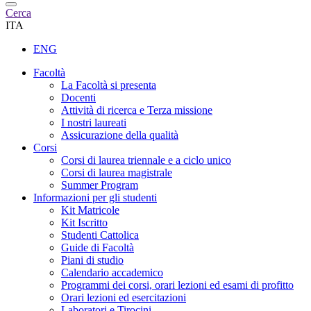
Cerca
ITA
ENG
Facoltà
La Facoltà si presenta
Docenti
Attività di ricerca e Terza missione
I nostri laureati
Assicurazione della qualità
Corsi
Corsi di laurea triennale e a ciclo unico
Corsi di laurea magistrale
Summer Program
Informazioni per gli studenti
Kit Matricole
Kit Iscritto
Studenti Cattolica
Guide di Facoltà
Piani di studio
Calendario accademico
Programmi dei corsi, orari lezioni ed esami di profitto
Orari lezioni ed esercitazioni
Laboratori e Tirocini