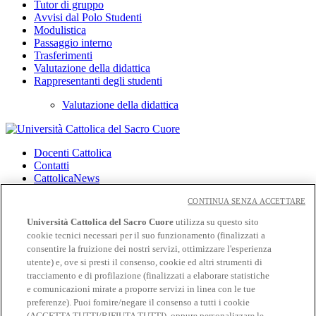
Tutor di gruppo
Avvisi dal Polo Studenti
Modulistica
Passaggio interno
Trasferimenti
Valutazione della didattica
Rappresentanti degli studenti
Valutazione della didattica
Docenti Cattolica
Contatti
CattolicaNews
Privacy
CONTINUA SENZA ACCETTARE
Cookies
Università Cattolica del Sacro Cuore
utilizza su questo sito
CloudMail
cookie tecnici necessari per il suo funzionamento (finalizzati a
CloudMail iCatt
consentire la fruizione dei nostri servizi, ottimizzare l'esperienza
utente) e, ove si presti il consenso, cookie ed altri strumenti di
Seguici su:
tracciamento e di profilazione (finalizzati a elaborare statistiche
Facebook
e comunicazioni mirate a proporre servizi in linea con le tue
Twitter
preferenze). Puoi fornire/negare il consenso a tutti i cookie
Instagram
(ACCETTA TUTTI/RIFIUTA TUTTI), oppure personalizzare le