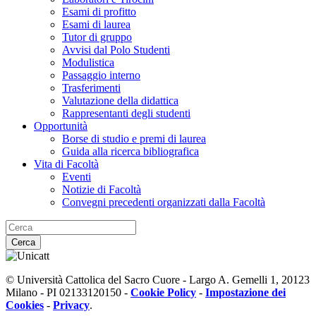
Esami di profitto
Esami di laurea
Tutor di gruppo
Avvisi dal Polo Studenti
Modulistica
Passaggio interno
Trasferimenti
Valutazione della didattica
Rappresentanti degli studenti
Opportunità
Borse di studio e premi di laurea
Guida alla ricerca bibliografica
Vita di Facoltà
Eventi
Notizie di Facoltà
Convegni precedenti organizzati dalla Facoltà
Cerca
© Università Cattolica del Sacro Cuore - Largo A. Gemelli 1, 20123
Milano - PI 02133120150 -
Cookie Policy
-
Impostazione dei
Cookies
-
Privacy
.