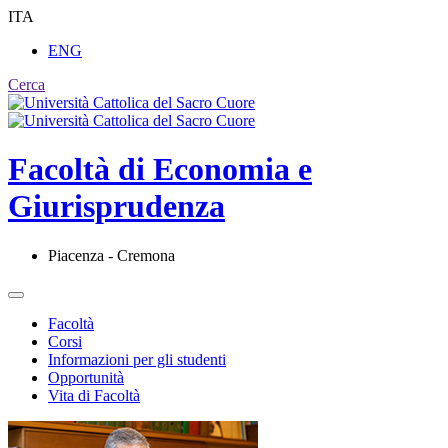
ITA
ENG
Cerca
Facoltà di
Economia e
Giurisprudenza
Piacenza - Cremona
Facoltà
Corsi
Informazioni per gli studenti
Opportunità
Vita di Facoltà