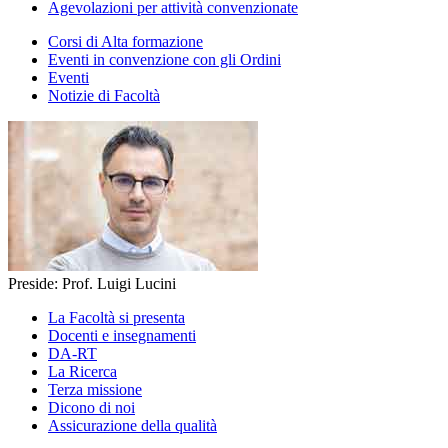
Agevolazioni per attività convenzionate
Corsi di Alta formazione
Eventi in convenzione con gli Ordini
Eventi
Notizie di Facoltà
Preside: Prof. Luigi Lucini
La Facoltà si presenta
Docenti e insegnamenti
DA-RT
La Ricerca
Terza missione
Dicono di noi
Assicurazione della qualità