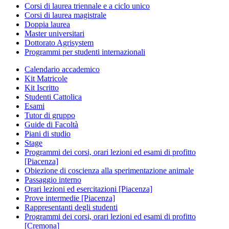
Corsi di laurea triennale e a ciclo unico
Corsi di laurea magistrale
Doppia laurea
Master universitari
Dottorato Agrisystem
Programmi per studenti internazionali
Calendario accademico
Kit Matricole
Kit Iscritto
Studenti Cattolica
Esami
Tutor di gruppo
Guide di Facoltà
Piani di studio
Stage
Programmi dei corsi, orari lezioni ed esami di profitto
[Piacenza]
Obiezione di coscienza alla sperimentazione animale
Passaggio interno
Orari lezioni ed esercitazioni [Piacenza]
Prove intermedie [Piacenza]
Rappresentanti degli studenti
Programmi dei corsi, orari lezioni ed esami di profitto
[Cremona]