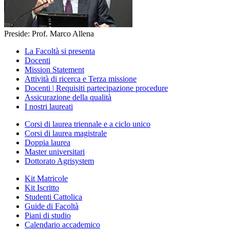
Preside: Prof. Marco Allena
La Facoltà si presenta
Docenti
Mission Statement
Attività di ricerca e Terza missione
Docenti | Requisiti partecipazione procedure
Assicurazione della qualità
I nostri laureati
Corsi di laurea triennale e a ciclo unico
Corsi di laurea magistrale
Doppia laurea
Master universitari
Dottorato Agrisystem
Kit Matricole
Kit Iscritto
Studenti Cattolica
Guide di Facoltà
Piani di studio
Calendario accademico