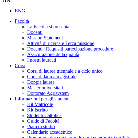
ITA
ENG
Facoltà
La Facoltà si presenta
Docenti
Mission Statement
Attività di ricerca e Terza missione
Docenti | Requisiti partecipazione procedure
Assicurazione della qualità
I nostri laureati
Corsi
Corsi di laurea triennale e a ciclo unico
Corsi di laurea magistrale
Doppia laurea
Master universitari
Dottorato Agrisystem
Informazioni per gli studenti
Kit Matricole
Kit Iscritto
Studenti Cattolica
Guide di Facoltà
Piani di studio
Calendario accademico
Programmi dei corsi, orari lezioni ed esami di profitto