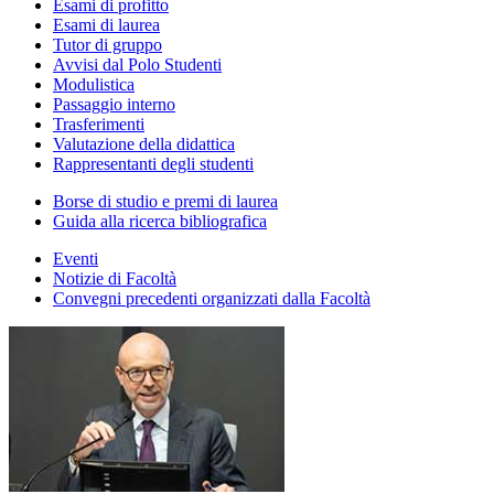
Esami di profitto
Esami di laurea
Tutor di gruppo
Avvisi dal Polo Studenti
Modulistica
Passaggio interno
Trasferimenti
Valutazione della didattica
Rappresentanti degli studenti
Borse di studio e premi di laurea
Guida alla ricerca bibliografica
Eventi
Notizie di Facoltà
Convegni precedenti organizzati dalla Facoltà