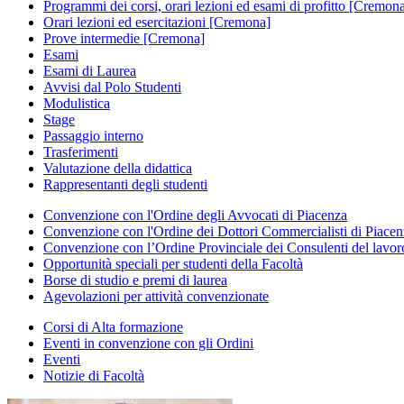
Programmi dei corsi, orari lezioni ed esami di profitto [Cremon
Orari lezioni ed esercitazioni [Cremona]
Prove intermedie [Cremona]
Esami
Esami di Laurea
Avvisi dal Polo Studenti
Modulistica
Stage
Passaggio interno
Trasferimenti
Valutazione della didattica
Rappresentanti degli studenti
Convenzione con l'Ordine degli Avvocati di Piacenza
Convenzione con l'Ordine dei Dottori Commercialisti di Piace
Convenzione con l’Ordine Provinciale dei Consulenti del lavor
Opportunità speciali per studenti della Facoltà
Borse di studio e premi di laurea
Agevolazioni per attività convenzionate
Corsi di Alta formazione
Eventi in convenzione con gli Ordini
Eventi
Notizie di Facoltà