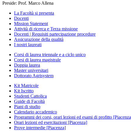
Preside: Prof. Marco Allena
La Facoltà si presenta
Docenti
Mission Statement
Attività di ricerca e Terza missione
Docenti | Requisiti partecipazione procedure
Assicurazione della qualità
I nostri laureati
Corsi di laurea triennale e a ciclo unico
Corsi di laurea magistrale
Doppia laurea
Master universitari
Dottorato Agrisystem
Kit Matricole
Kit Iscritto
Studenti Cattolica
Guide di Facoltà
Piani di studio
Calendario accademico
Programmi dei corsi, orari lezioni ed esami di profitto [Piacenza
Orari lezioni ed esercitazioni [Piacenza]
Prove intermedie [Piacenza]