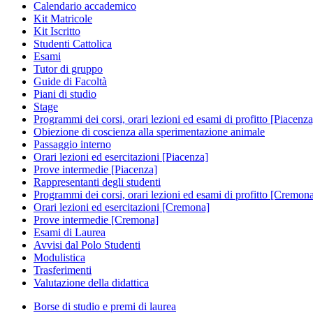
Calendario accademico
Kit Matricole
Kit Iscritto
Studenti Cattolica
Esami
Tutor di gruppo
Guide di Facoltà
Piani di studio
Stage
Programmi dei corsi, orari lezioni ed esami di profitto [Piacenza
Obiezione di coscienza alla sperimentazione animale
Passaggio interno
Orari lezioni ed esercitazioni [Piacenza]
Prove intermedie [Piacenza]
Rappresentanti degli studenti
Programmi dei corsi, orari lezioni ed esami di profitto [Cremon
Orari lezioni ed esercitazioni [Cremona]
Prove intermedie [Cremona]
Esami di Laurea
Avvisi dal Polo Studenti
Modulistica
Trasferimenti
Valutazione della didattica
Borse di studio e premi di laurea