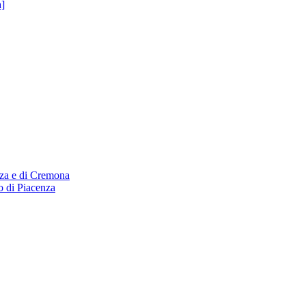
a]
nza e di Cremona
o di Piacenza