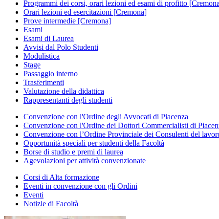
Programmi dei corsi, orari lezioni ed esami di profitto [Cremon
Orari lezioni ed esercitazioni [Cremona]
Prove intermedie [Cremona]
Esami
Esami di Laurea
Avvisi dal Polo Studenti
Modulistica
Stage
Passaggio interno
Trasferimenti
Valutazione della didattica
Rappresentanti degli studenti
Convenzione con l'Ordine degli Avvocati di Piacenza
Convenzione con l'Ordine dei Dottori Commercialisti di Piace
Convenzione con l’Ordine Provinciale dei Consulenti del lavor
Opportunità speciali per studenti della Facoltà
Borse di studio e premi di laurea
Agevolazioni per attività convenzionate
Corsi di Alta formazione
Eventi in convenzione con gli Ordini
Eventi
Notizie di Facoltà