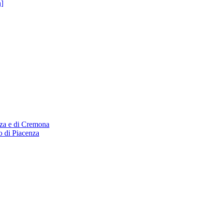
a]
nza e di Cremona
o di Piacenza