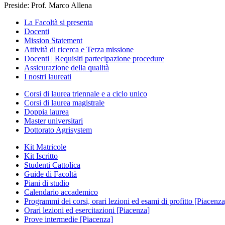
Preside: Prof. Marco Allena
La Facoltà si presenta
Docenti
Mission Statement
Attività di ricerca e Terza missione
Docenti | Requisiti partecipazione procedure
Assicurazione della qualità
I nostri laureati
Corsi di laurea triennale e a ciclo unico
Corsi di laurea magistrale
Doppia laurea
Master universitari
Dottorato Agrisystem
Kit Matricole
Kit Iscritto
Studenti Cattolica
Guide di Facoltà
Piani di studio
Calendario accademico
Programmi dei corsi, orari lezioni ed esami di profitto [Piacenza
Orari lezioni ed esercitazioni [Piacenza]
Prove intermedie [Piacenza]