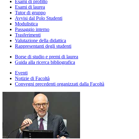
Esami di profitto
Esami di laurea
Tutor di gruppo
Avvisi dal Polo Studenti
Modulistica
Passaggio interno
Trasferimenti
Valutazione della didattica
Rappresentanti degli studenti
Borse di studio e premi di laurea
Guida alla ricerca bibliografica
Eventi
Notizie di Facoltà
Convegni precedenti organizzati dalla Facoltà