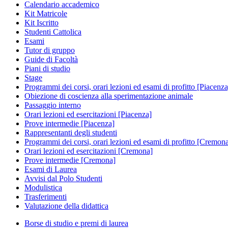
Calendario accademico
Kit Matricole
Kit Iscritto
Studenti Cattolica
Esami
Tutor di gruppo
Guide di Facoltà
Piani di studio
Stage
Programmi dei corsi, orari lezioni ed esami di profitto [Piacenza
Obiezione di coscienza alla sperimentazione animale
Passaggio interno
Orari lezioni ed esercitazioni [Piacenza]
Prove intermedie [Piacenza]
Rappresentanti degli studenti
Programmi dei corsi, orari lezioni ed esami di profitto [Cremon
Orari lezioni ed esercitazioni [Cremona]
Prove intermedie [Cremona]
Esami di Laurea
Avvisi dal Polo Studenti
Modulistica
Trasferimenti
Valutazione della didattica
Borse di studio e premi di laurea